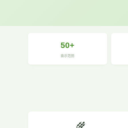
50+
亩示范田
🌾